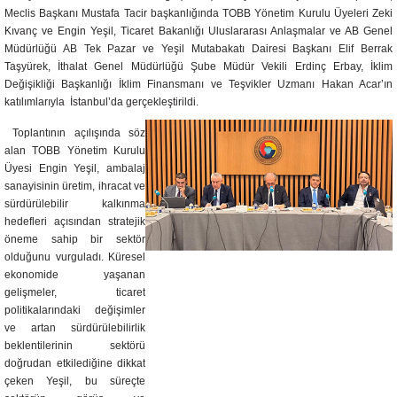
Meclis Başkanı Mustafa Tacir başkanlığında TOBB Yönetim Kurulu Üyeleri Zeki
Kıvanç ve Engin Yeşil, Ticaret Bakanlığı Uluslararası Anlaşmalar ve AB Genel
Müdürlüğü AB Tek Pazar ve Yeşil Mutabakatı Dairesi Başkanı Elif Berrak
Taşyürek, İthalat Genel Müdürlüğü Şube Müdür Vekili Erdinç Erbay, İklim
Değişikliği Başkanlığı İklim Finansmanı ve Teşvikler Uzmanı Hakan Acar’ın
katılımlarıyla İstanbul’da gerçekleştirildi.​
Toplantının açılışında söz
alan TOBB Yönetim Kurulu
Üyesi Engin Yeşil, ambalaj
sanayisinin üretim, ihracat ve
sürdürülebilir kalkınma
hedefleri açısından stratejik
öneme sahip bir sektör
olduğunu vurguladı. Küresel
ekonomide yaşanan
gelişmeler, ticaret
politikalarındaki değişimler
ve artan sürdürülebilirlik
beklentilerinin sektörü
doğrudan etkilediğine dikkat
çeken Yeşil, bu süreçte