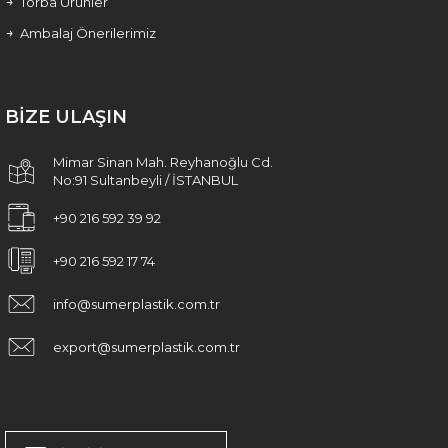
Torba Ürünler
Ambalaj Önerilerimiz
BİZE ULAŞIN
Mimar Sinan Mah. Reyhanoğlu Cd.
No:91 Sultanbeyli / İSTANBUL
+90 216 592 39 92
+90 216 592 17 74
info@sumerplastik.com.tr
export@sumerplastik.com.tr