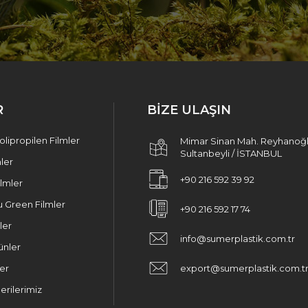
R
BİZE ULAŞIN
lipropilen Filmler
Mimar Sinan Mah. Reyhanoğl
Sultanbeyli / İSTANBUL
mler
+90 216 592 39 92
ilmler
 Green Filmler
+90 216 592 17 74
ler
info@sumerplastik.com.tr
ünler
er
export@sumerplastik.com.t
rilerimiz