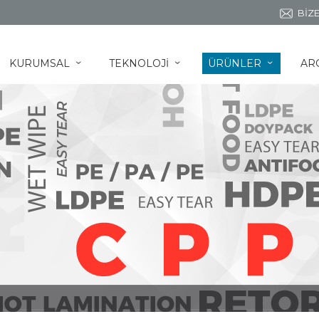
BİZE
KURUMSAL
TEKNOLOJİ
ÜRÜNLER
AR
ˇ
ˇ
ˇ