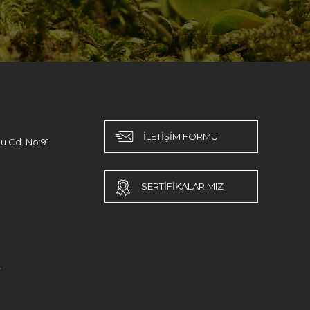
İLETİŞİM FORMU
u Cd. No:91
SERTİFİKALARIMIZ
r