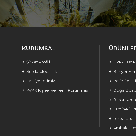
KURUMSAL
ÜRÜNLE
Şirket Profili
CPP-Cast Po
Sürdürülebilirlik
Bariyer Fil
Faaliyetlerimiz
Polietilen F
KVKK Kişisel Verilerin Korunması
Doğa Dostu
Baskılı Ürün
Lamineli Ür
Torba Ürünl
Ambalaj Öne