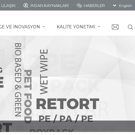
 ULAŞIN
İNSAN KAYNAKLARI
HABERLER
English
GE VE İNOVASYON
KALİTE YÖNETİMİ
ˇ
ˇ