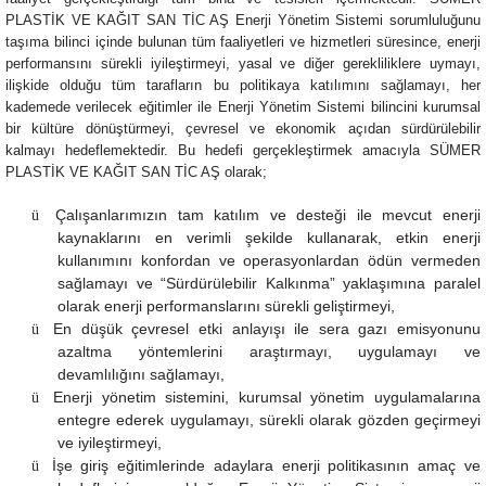
PLASTİK VE KAĞIT SAN TİC AŞ Enerji Yönetim Sistemi sorumluluğunu
taşıma bilinci içinde bulunan tüm faaliyetleri ve hizmetleri süresince, enerji
performansını sürekli iyileştirmeyi, yasal ve diğer gerekliliklere uymayı,
ilişkide olduğu tüm tarafların bu politikaya katılımını sağlamayı, her
kademede verilecek eğitimler ile Enerji Yönetim Sistemi bilincini kurumsal
bir kültüre dönüştürmeyi, çevresel ve ekonomik açıdan sürdürülebilir
kalmayı hedeflemektedir. Bu hedefi gerçekleştirmek amacıyla SÜMER
PLASTİK VE KAĞIT SAN TİC AŞ olarak;
Çalışanlarımızın tam katılım ve desteği ile
mevcut
enerji
ü
kaynaklarını en verimli şekilde
kullanarak, etkin enerji
kullanımını konfordan ve operasyonlardan ödün vermeden
sağlamayı ve “Sürdürülebilir Kalkınma” yaklaşımına paralel
olarak enerji performanslarını sürekli geliştirmeyi
,
En düşük çevresel etki anlayışı ile
sera gazı emisyonunu
ü
azaltma yöntemlerini araştırmayı, uygulamayı ve
devamlılığını sağlamayı,
Enerji yönetim sistemini, kurumsal yönetim uygulamalarına
ü
entegre ederek uygulamayı, sürekli olarak gözden geçirmeyi
ve iyileştirmeyi,
İşe giriş eğitimlerinde adaylara enerji politikasının amaç ve
ü