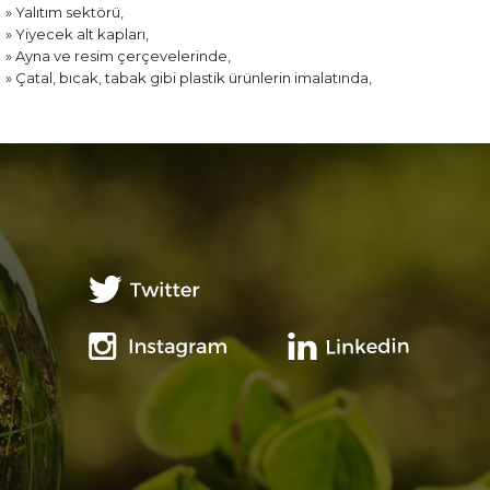
» Yalıtım sektörü,
» Yiyecek alt kapları,
» Ayna ve resim çerçevelerinde,
» Çatal, bıcak, tabak gibi plastik ürünlerin imalatında,