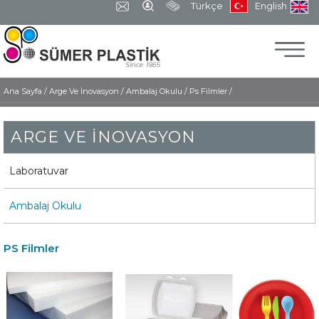
Türkçe
English
Ana Sayfa
/
Arge Ve İnovasyon /
Ambalaj Okulu /
Ps Filmler /
ARGE VE İNOVASYON
Laboratuvar
Ambalaj Okulu
PS Filmler